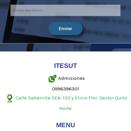
Enviar
ITESUT
Admisiones
0996396301
Calle Sabanilla OE6-133 y Elicio Flor, Sector Quito
Norte
MENU