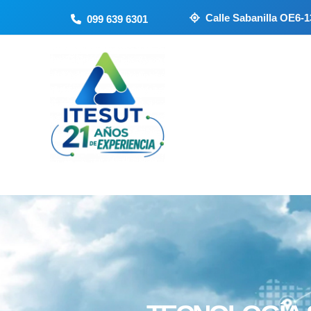
Ir
Calle Sabanilla OE6-13
099 639 6301
al
contenido