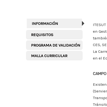
INFORMACIÓN
ITESUT 
en Gest
REQUISITOS
también
CES, S
PROGRAMA DE VALIDACIÓN
La Carr
MALLA CURRICULAR
en el E
CAMPO
Existen
(Servie
Transpo
Tránsit