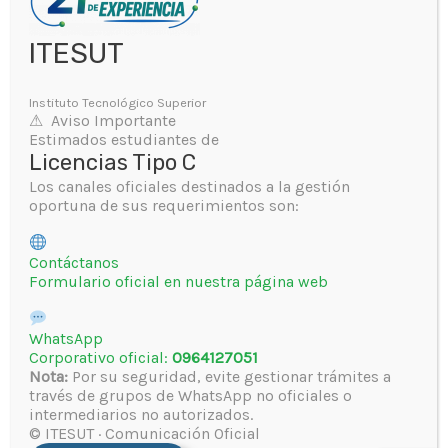
revisado y mejorado en función de
las recomendaciones y aportes
ITESUT
colectivos de los trabajadores,
docentes y estudiantes del
Instituto Tecnológico Superior
instituto.
⚠ Aviso Importante
Estimados estudiantes de
Licencias Tipo C
¡Estamos listos para mostrar
Los canales oficiales destinados a la gestión
nuestro compromiso con la
oportuna de sus requerimientos son:
excelencia!
Contáctanos
Formulario oficial en nuestra página web
WhatsApp
Corporativo oficial:
0964127051
Nota:
Por su seguridad, evite gestionar trámites a
través de grupos de WhatsApp no oficiales o
intermediarios no autorizados.
© ITESUT · Comunicación Oficial