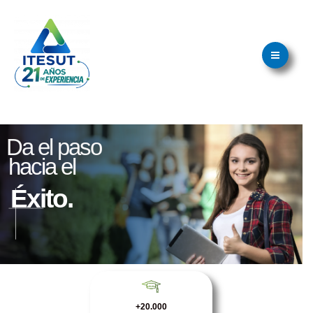
Ir
Main
al
Menu
contenido
Da el paso
hacia el
Éxito.
+20.000