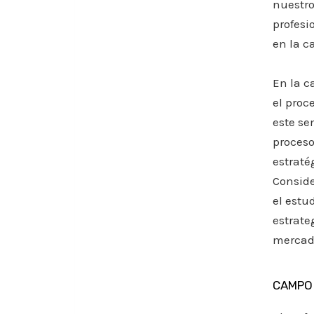
nuestro
profesi
en la ca
En la c
el proc
este se
proceso
estraté
Conside
el estu
estrate
mercado
CAMPO