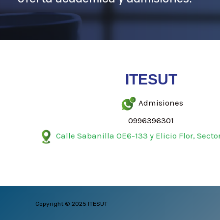
ITESUT
Admisiones
0996396301
Calle Sabanilla OE6-133 y Elicio Flor, Secto
Copyright © 2025 ITESUT