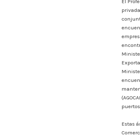
El Prof
privada
conjunt
encuent
empresa
encontr
Ministe
Exporta
Ministe
encuent
manteng
(AGOCAL
puertos
Estas á
Comerci