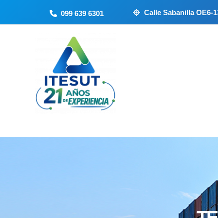
Ir
Calle Sabanilla OE6-13
099 639 6301
al
contenido
TE