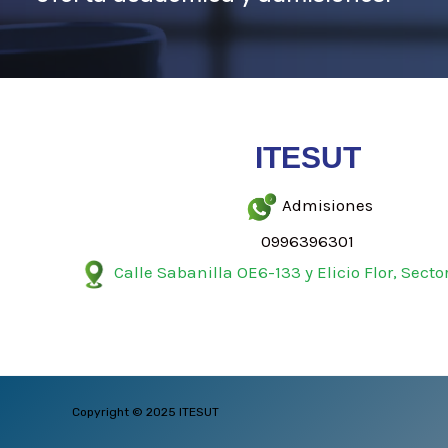
ITESUT
Admisiones
0996396301
Calle Sabanilla OE6-133 y Elicio Flor, Secto
Copyright © 2025 ITESUT