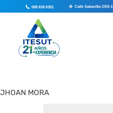
Ir
Calle Sabanilla OE6-13
099 639 6301
al
contenido
JHOAN MORA